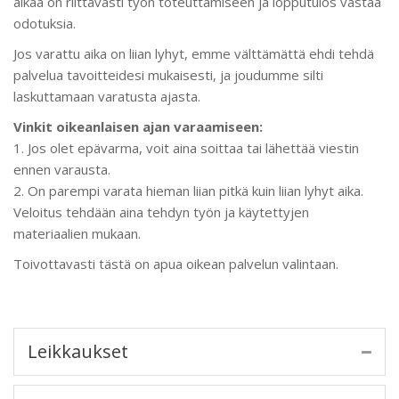
aikaa on riittävästi työn toteuttamiseen ja lopputulos vastaa
odotuksia.
Jos varattu aika on liian lyhyt, emme välttämättä ehdi tehdä
palvelua tavoitteidesi mukaisesti, ja joudumme silti
laskuttamaan varatusta ajasta.
Vinkit oikeanlaisen ajan varaamiseen:
1. Jos olet epävarma, voit aina soittaa tai lähettää viestin
ennen varausta.
2. On parempi varata hieman liian pitkä kuin liian lyhyt aika.
Veloitus tehdään aina tehdyn työn ja käytettyjen
materiaalien mukaan.
Toivottavasti tästä on apua oikean palvelun valintaan.
Leikkaukset