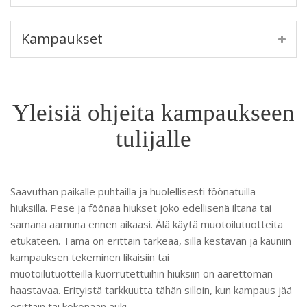
Kampaukset
Yleisiä ohjeita kampaukseen
tulijalle
Saavuthan paikalle puhtailla ja huolellisesti föönatuilla
hiuksilla. Pese ja föönaa hiukset joko edellisenä iltana tai
samana aamuna ennen aikaasi. Älä käytä muotoilutuotteita
etukäteen. Tämä on erittäin tärkeää, sillä kestävän ja kauniin
kampauksen tekeminen likaisiin tai
muotoilutuotteilla kuorrutettuihin hiuksiin on äärettömän
haastavaa. Erityistä tarkkuutta tähän silloin, kun kampaus jää
osittain tai kokonaan auki.