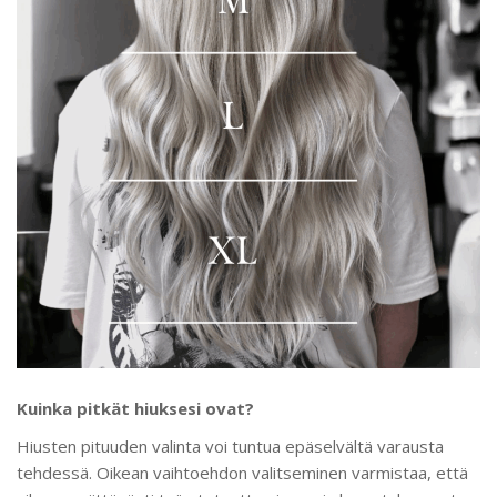
Kuinka pitkät hiuksesi ovat?
Hiusten pituuden valinta voi tuntua epäselvältä varausta
tehdessä. Oikean vaihtoehdon valitseminen varmistaa, että