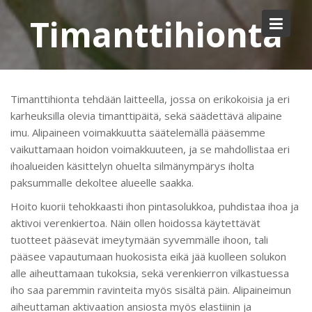
Skip
Timanttihionta
to
content
Timanttihionta tehdään laitteella, jossa on erikokoisia ja eri
karheuksilla olevia timanttipäitä, sekä säädettävä alipaine
imu. Alipaineen voimakkuutta säätelemällä pääsemme
vaikuttamaan hoidon voimakkuuteen, ja se mahdollistaa eri
ihoalueiden käsittelyn ohuelta silmänympärys iholta
paksummalle dekoltee alueelle saakka.
Hoito kuorii tehokkaasti ihon pintasolukkoa, puhdistaa ihoa ja
aktivoi verenkiertoa. Näin ollen hoidossa käytettävät
tuotteet pääsevät imeytymään syvemmälle ihoon, tali
pääsee vapautumaan huokosista eikä jää kuolleen solukon
alle aiheuttamaan tukoksia, sekä verenkierron vilkastuessa
iho saa paremmin ravinteita myös sisältä päin. Alipaineimun
aiheuttaman aktivaation ansiosta myös elastiinin ja